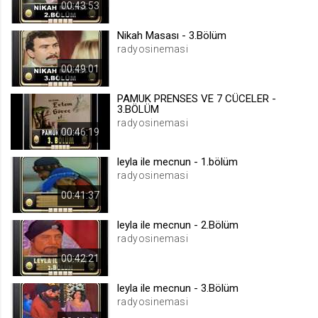
00:43:53
.web.tv
Site içeriği önerme
Nikah Masası - 3.Bölüm
radyosinemasi
1 yıl
00:49:01
voteLike*
PAMUK PRENSES VE 7 CÜCELER -
3.BÖLÜM
.web.tv
radyosinemasi
İsimsiz ziyaretçi için site içeriği
00:46:19
beğenme
leyla ile mecnun - 1.bölüm
1 ay
radyosinemasi
00:41:37
voteDislike*
.web.tv
leyla ile mecnun - 2.Bölüm
radyosinemasi
İsimsiz ziyaretçi için site içeriği
beğenmeme
00:42:21
1 ay
leyla ile mecnun - 3.Bölüm
radyosinemasi