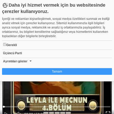
Daha iyi hizmet vermek için bu websitesinde
çerezler kullanıyoruz.
İçeriği ve reklamları kişiselleştirmek, sosyal medya özellikleri sunmak ve trafiği
analiz etmek için çerezler kullanıyoruz. Sitemizi kullanımınızla ilgili bilgileri
ayrıca sosyal medya, reklamcılık ve analiz iş ortaklarımızla paylaşabiliriz. İş
ortaklarımız, bu bilgileri kendilerine sağladığınız veya hizmetlerini kullanırken
topladıkları diğer bilgilerle birleştirebilir.
Gerekli
Üçüncü Parti
leyla ile mecnun - 4.Bölüm
Beğen
Beğenme
Pay
Ayrıntıları göster
509
Tamam
Çerez nedir?
Çerezler, web-sitelerinin, kullanıcıların deneyimlerini daha verimli hale getirmek
amacıyla kullandığı küçük metin dosyalarıdır. Yasalara göre, bu sitenin
işletilmesi için kesinlikle gerekli olan çerezleri cihazınıza yerleştirebiliyoruz.
Diğer çerez türleri için sizden izin almamız gerekiyor. Bu site farklı çerez türleri
Yüklendi
:
Yükleniyor
:
kullanmaktadır. Bazı çerezler, sayfalarımızda yer alan üçüncü şahıs hizmetleri
0%
0%
Ses
tarafından yerleştirilir. İzniniz şu alanlar için geçerlidir: web.tv