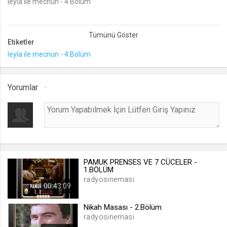
leyla ile mecnun - 4.Bölüm
lang
.web.tv
Etiketler
Seçilen dil tercihini tutmak
leyla ile mecnun - 4.Bölüm
1 ay
webtvs
Yorumlar
.web.tv
Oturum verisini tutmak
1 gün
[hash]
PAMUK PRENSES VE 7 CÜCELER -
.web.tv
1.BÖLÜM
radyosinemasi
Oturum doğrulama verisi
00:43:09
1 ay
Nikah Masası - 2.Bölüm
radyosinemasi
channelCategories