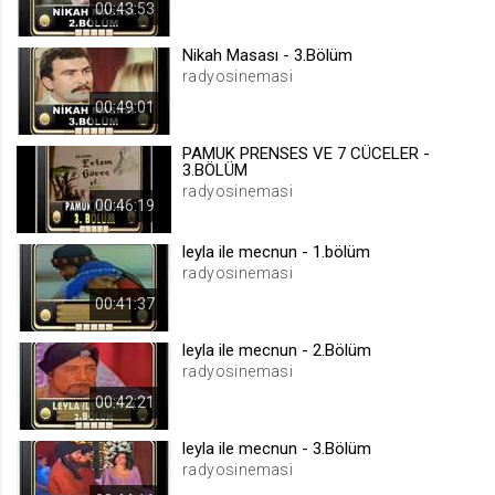
00:43:53
.web.tv
Site içeriği önerme
Nikah Masası - 3.Bölüm
radyosinemasi
1 yıl
00:49:01
voteLike*
PAMUK PRENSES VE 7 CÜCELER -
3.BÖLÜM
.web.tv
radyosinemasi
İsimsiz ziyaretçi için site içeriği
00:46:19
beğenme
leyla ile mecnun - 1.bölüm
1 ay
radyosinemasi
00:41:37
voteDislike*
.web.tv
leyla ile mecnun - 2.Bölüm
radyosinemasi
İsimsiz ziyaretçi için site içeriği
beğenmeme
00:42:21
1 ay
leyla ile mecnun - 3.Bölüm
radyosinemasi