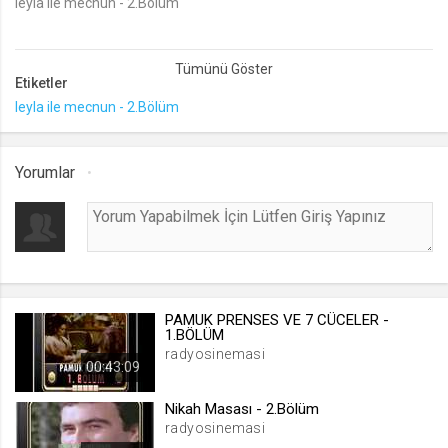
leyla ile mecnun - 2.Bölüm
lang
.web.tv
Etiketler
Seçilen dil tercihini tutmak
leyla ile mecnun - 2.Bölüm
1 ay
webtvs
Yorumlar
.web.tv
Oturum verisini tutmak
1 gün
[hash]
PAMUK PRENSES VE 7 CÜCELER -
.web.tv
1.BÖLÜM
radyosinemasi
Oturum doğrulama verisi
00:43:09
1 ay
Nikah Masası - 2.Bölüm
radyosinemasi
channelCategories