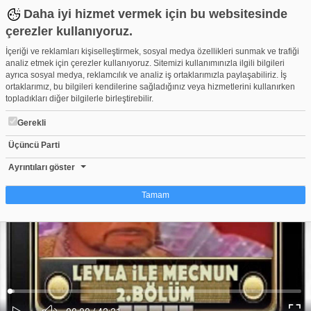
Daha iyi hizmet vermek için bu websitesinde
çerezler kullanıyoruz.
İçeriği ve reklamları kişiselleştirmek, sosyal medya özellikleri sunmak ve trafiği
analiz etmek için çerezler kullanıyoruz. Sitemizi kullanımınızla ilgili bilgileri
ayrıca sosyal medya, reklamcılık ve analiz iş ortaklarımızla paylaşabiliriz. İş
ortaklarımız, bu bilgileri kendilerine sağladığınız veya hizmetlerini kullanırken
topladıkları diğer bilgilerle birleştirebilir.
Gerekli
Üçüncü Parti
leyla ile mecnun - 2.Bölüm
Beğen
Beğenme
Pay
Ayrıntıları göster
596
Tamam
Çerez nedir?
Çerezler, web-sitelerinin, kullanıcıların deneyimlerini daha verimli hale getirmek
amacıyla kullandığı küçük metin dosyalarıdır. Yasalara göre, bu sitenin
işletilmesi için kesinlikle gerekli olan çerezleri cihazınıza yerleştirebiliyoruz.
Diğer çerez türleri için sizden izin almamız gerekiyor. Bu site farklı çerez türleri
Yüklendi
:
Yükleniyor
:
kullanmaktadır. Bazı çerezler, sayfalarımızda yer alan üçüncü şahıs hizmetleri
0%
0%
Ses
tarafından yerleştirilir. İzniniz şu alanlar için geçerlidir: web.tv